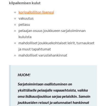
kilpailemisen kulut
koripalloliiton lisenssi
vakuutus
peliasu
pelaajan osuus joukkueen sarjatoiminnan
kuluista
mahdolliset joukkuekohtaiset leirit, turnaukset
ja muut tapahtumat
mahdolliset varustehankinnat
HUOM!
Sarjatoimintaan osallistuminen on
yksittäiselle pelaajalle vapaaehtoista, vaikka
oma ikäkausijoukkue sarjaa pelaisikin. Samoin
joukkueiden reissut ja satunnaiset hankinnat