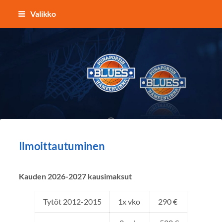
Siirry
Valikko
sivun
sisältöön
Punaportin Blues - Koripalloa Hämeenl
Ilmoittautuminen
Kauden 2026-2027 kausimaksut
Tytöt 2012-2015
1x vko
290 €