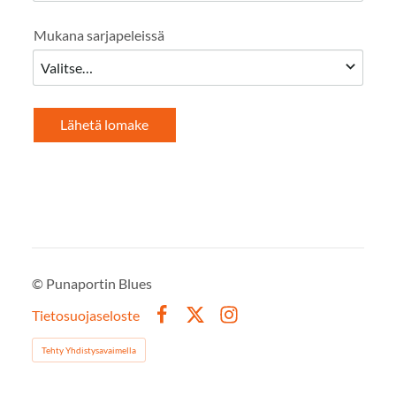
Mukana sarjapeleissä
Lähetä lomake
©
Punaportin Blues
Tietosuojaseloste
Facebook
X
Instagram
Tehty Yhdistysavaimella