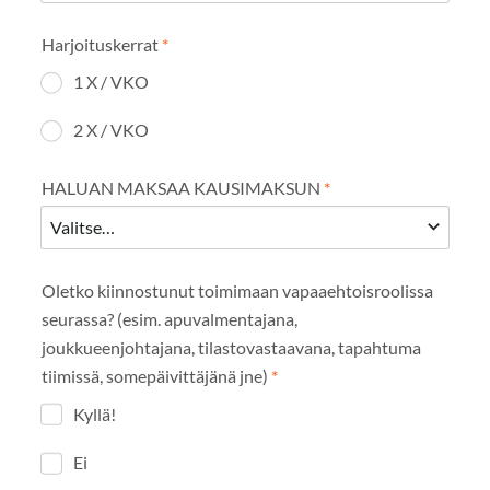
Harjoituskerrat
*
1 X / VKO
2 X / VKO
HALUAN MAKSAA KAUSIMAKSUN
*
Oletko kiinnostunut toimimaan vapaaehtoisroolissa
seurassa? (esim. apuvalmentajana,
joukkueenjohtajana, tilastovastaavana, tapahtuma
tiimissä, somepäivittäjänä jne)
*
Kyllä!
Ei