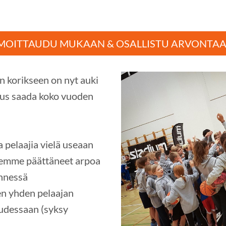
LMOITTAUDU MUKAAN & OSALLISTU ARVONTAA
n korikseen on nyt auki
suus saada koko vuoden
pelaajia vielä useaan
lemme päättäneet arpoa
nnessä
en yhden pelaajan
udessaan (syksy