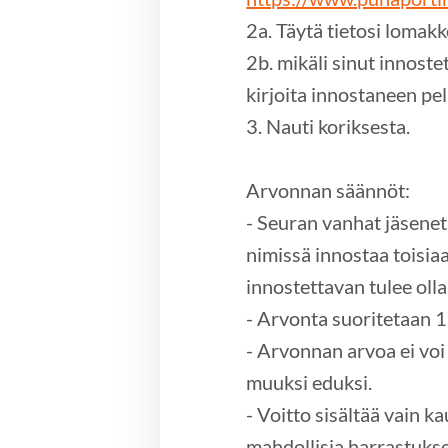
2a. Täytä tietosi lomakk
2b. mikäli sinut innost
kirjoita innostaneen pe
3. Nauti koriksesta.
Arvonnan säännöt:
- Seuran vanhat jäsenet 
nimissä innostaa toisia
innostettavan tulee olla
- Arvonta suoritetaan 
- Arvonnan arvoa ei voi
muuksi eduksi.
- Voitto sisältää vain k
mahdollisia harrastukse