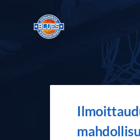
Siirry
sivun
sisältöön
Punaportin Blues - Koripalloa Hämeenli
Ilmoittaud
mahdollisu