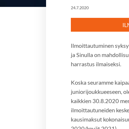
24.7.2020
I
Ilmoittautuminen syksy
ja Sinulla on mahdolli
harrastus ilmaiseksi.
Koska seuramme kaipaa 
juniorijoukkueeseen, o
kaikkien 30.8.2020 me
ilmoittautuneiden kesk
kausimaksut kokonaisu
2020/kevät 2021).