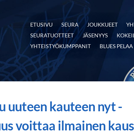
ETUSIVU
SEURA
JOUKKUEET
YH
nnassa
SEURATUOTTEET
JÄSENYYS
KOKEI
YHTEISTYÖKUMPPANIT
BLUES PELAA
u uuteen kauteen nyt -
us voittaa ilmainen kaus