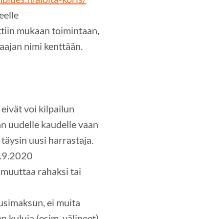
eelle
ettiin mukaan toimintaan,
laajan nimi kenttään.
eivät voi kilpailun
an uudelle kaudelle vaan
 täysin uusi harrastaja.
1.9.2020
 muuttaa rahaksi tai
ausimaksun, ei muita
n kuluja (esim. välineet)