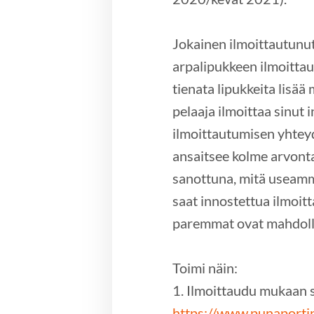
Jokainen ilmoittautunu
arpalipukkeen ilmoittau
tienata lipukkeita lisää
pelaaja ilmoittaa sinut
ilmoittautumisen yhteyd
ansaitsee kolme arvonta
sanottuna, mitä useam
saat innostettua ilmoi
paremmat ovat mahdolli
Toimi näin:
1. Ilmoittaudu mukaan s
https://www.punaportinb