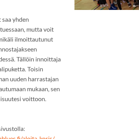
t saa yhden
tuessaan, mutta voit
 mikäli ilmoittautunut
 innostajakseen
essä. Tällöin innoittaja
lipuketta. Toisin
man uuden harrastajan
ttautumaan mukaan, sen
suutesi voittoon.
ivustolla:
lues.fi/aloita-koris/