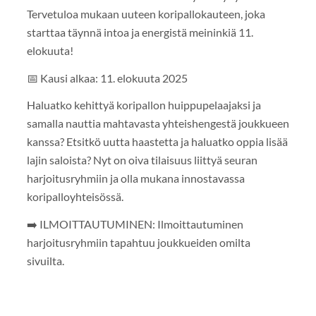
Tervetuloa mukaan uuteen koripallokauteen, joka
starttaa täynnä intoa ja energistä meininkiä 11.
elokuuta!
📅 Kausi alkaa: 11. elokuuta 2025
Haluatko kehittyä koripallon huippupelaajaksi ja
samalla nauttia mahtavasta yhteishengestä joukkueen
kanssa? Etsitkö uutta haastetta ja haluatko oppia lisää
lajin saloista? Nyt on oiva tilaisuus liittyä seuran
harjoitusryhmiin ja olla mukana innostavassa
koripalloyhteisössä.
➡️ ILMOITTAUTUMINEN: Ilmoittautuminen
harjoitusryhmiin tapahtuu joukkueiden omilta
sivuilta.