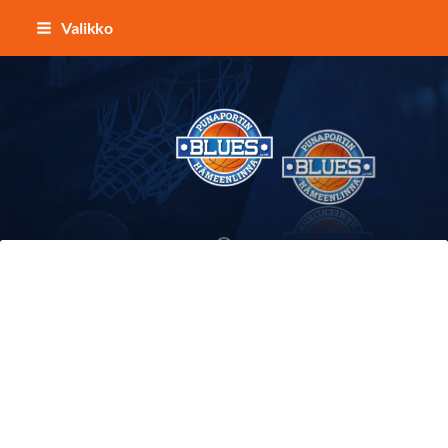
Siirry
Valikko
sivun
sisältöön
Punaportin Blues - Koripalloa Hämeenl