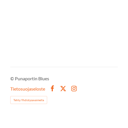
©
Punaportin Blues
Tietosuojaseloste
Facebook
X
Instagram
Tehty Yhdistysavaimella