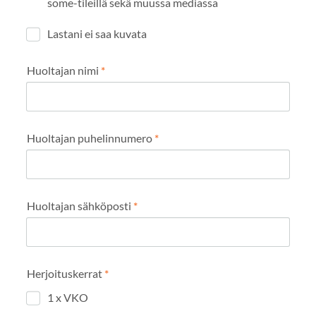
some-tileillä sekä muussa mediassa
Lastani ei saa kuvata
Huoltajan nimi
*
Huoltajan puhelinnumero
*
Huoltajan sähköposti
*
Herjoituskerrat
*
1 x VKO