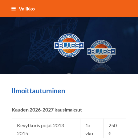
Siirry
Valikko
sivun
sisältöön
Punaportin Blues - Koripalloa Hämeenl
Ilmoittautuminen
Kauden 2026-2027 kausimaksut
Kevytkoris pojat 2013-
1x
250
2015
vko
€