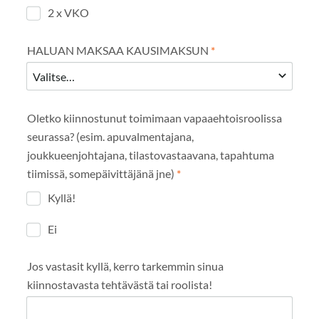
2 x VKO
HALUAN MAKSAA KAUSIMAKSUN
*
Oletko kiinnostunut toimimaan vapaaehtoisroolissa
seurassa? (esim. apuvalmentajana,
joukkueenjohtajana, tilastovastaavana, tapahtuma
tiimissä, somepäivittäjänä jne)
*
Kyllä!
Ei
Jos vastasit kyllä, kerro tarkemmin sinua
kiinnostavasta tehtävästä tai roolista!