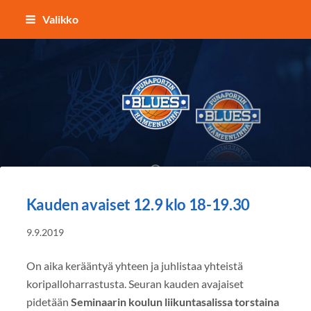
Siirry
Valikko
sivun
sisältöön
Punaportin Blues - Koripalloa Hämeenl
Kauden avaiset 12.9 klo 18-19.30
9.9.2019
On aika kerääntyä yhteen ja juhlistaa yhteistä
koripalloharrastusta. Seuran kauden avajaiset
pidetään
Seminaarin koulun liikuntasalissa
torstaina