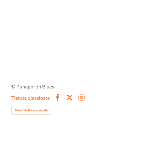
©
Punaportin Blues
Tietosuojaseloste
Facebook
X
Instagram
Tehty Yhdistysavaimella