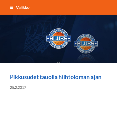
Siirry
Valikko
sivun
sisältöön
Punaportin Blues - Koripalloa Hämeenl
Pikkusudet tauolla hiihtoloman ajan
25.2.2017