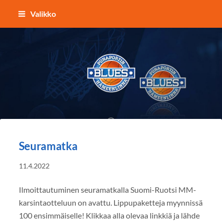
Siirry
Valikko
sivun
sisältöön
Punaportin Blues - Koripalloa Hämeenl
Seuramatka
11.4.2022
Ilmoittautuminen seuramatkalla Suomi-Ruotsi MM-
karsintaotteluun on avattu. Lippupaketteja myynnissä
100 ensimmäiselle! Klikkaa alla olevaa linkkiä ja lähde