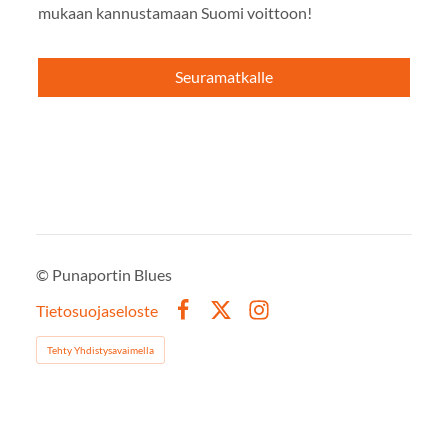
mukaan kannustamaan Suomi voittoon!
Seuramatkalle
©
Punaportin Blues
Tietosuojaseloste
Facebook
X
Instagram
Tehty Yhdistysavaimella