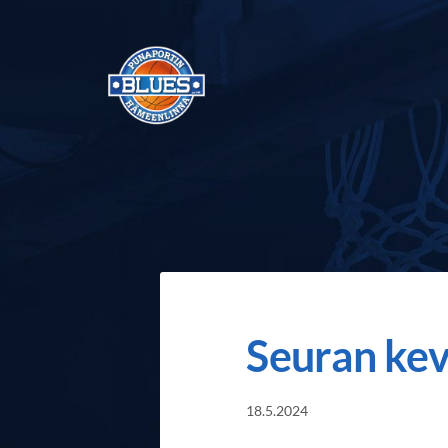
Siirry
sivun
sisältöön
Punaportin Blues - Koripalloa Hämeenli
Seuran ke
18.5.2024