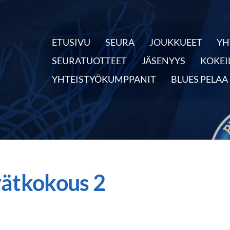
ETUSIVU
SEURA
JOUKKUEET
YH
nnassa
SEURATUOTTEET
JÄSENYYS
KOKEI
YHTEISTYÖKUMPPANIT
BLUES PELAA
vätkokous 2