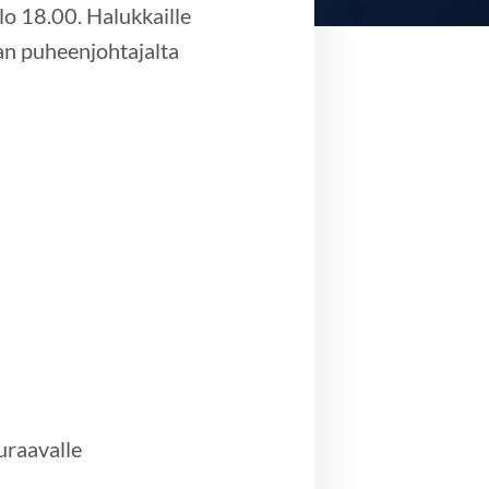
o 18.00. Halukkaille
ran puheenjohtajalta
uraavalle