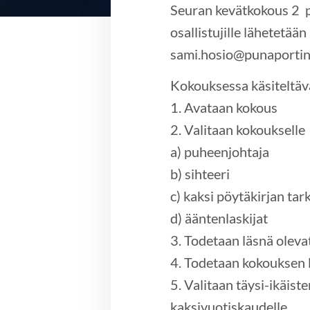
Seuran kevätkokous 2 p
osallistujille lähetetää
sami.hosio@punaportinb
Kokouksessa käsiteltävä
1. Avataan kokous
2. Valitaan kokoukselle
a) puheenjohtaja
b) sihteeri
c) kaksi pöytäkirjan tar
d) ääntenlaskijat
3. Todetaan läsnä oleva
4. Todetaan kokouksen l
5. Valitaan täysi-ikäis
kaksivuotiskaudelle