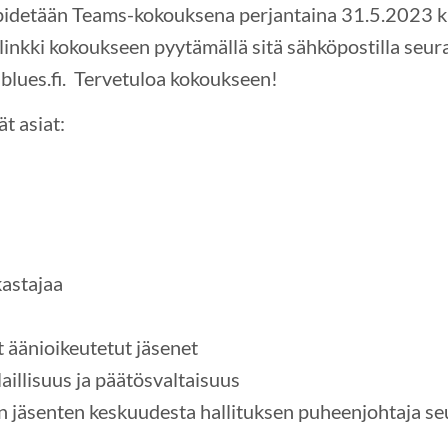
idetään Teams-kokouksena perjantaina 31.5.2023 kl
n linkki kokoukseen pyytämällä sitä sähköpostilla seu
lues.fi. Tervetuloa kokoukseen!
t asiat:
kastajaa
t äänioikeutetut jäsenet
aillisuus ja päätösvaltaisuus
ten jäsenten keskuudesta hallituksen puheenjohtaja se