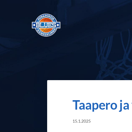
Siirry
sivun
sisältöön
Punaportin Blues - Koripalloa Hämeenli
Taapero ja
15.1.2025