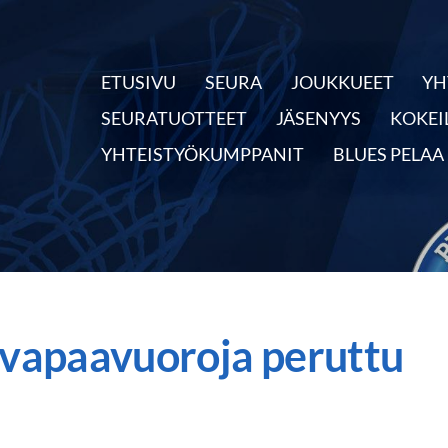
ETUSIVU
SEURA
JOUKKUEET
YH
nnassa
SEURATUOTTEET
JÄSENYYS
KOKEI
YHTEISTYÖKUMPPANIT
BLUES PELAA
 vapaavuoroja peruttu