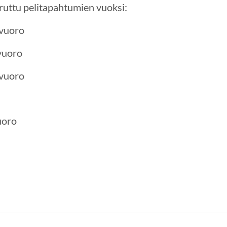
ruttu pelitapahtumien vuoksi:
avuoro
vuoro
avuoro
uoro