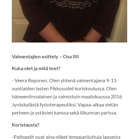
Valmentajien esittely – Osa IIII
Kuka olet ja mitä teet?
- Veera Reponen. Olen yhtenä valmentajana 9-11-
vuotiaiden lasten Pikkusudet koriskoulussa. Olen
hämeenlinnalainen ja valmistuin maaliskuussa 2016
Jyväskylästä fysioterapeutiksi. Vapaa-aikaa vietän
perheen ja ystävien kanssa sekä liikunnan parissa.
Koristausta?
-Pallopelit ovat aina olleet lempparijuttuja lapsesta