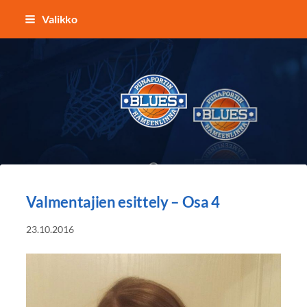
Siirry
Valikko
sivun
sisältöön
Punaportin Blues - Koripalloa Hämeenl
Valmentajien esittely – Osa 4
23.10.2016