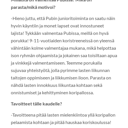
parasta/mikä motivoi?
-Hieno juttu, että Pubin junioritoiminta on saatu näin
hyvin käyntiin ja monet lapset ovat innostuneet
lajista! Tykkään valmentaa Pubissa, meillä on hyvä
porukka! 9-11-vuotiaiden koristreeneissä on yleensä
vähintään kolme valmentajaa mukana, mikä helpottaa
ison ryhmän ohjaamista ja jokainen saa toisiltaan apua
ja vinkkejä valmentamiseen. Teemme porukalla
sujuvaa yhteistyötä, jolla pyrimme lasten liikunnan
taitojen oppimiseen ja liikkumisen iloon. Parasta on
nähdä lasten innokkuus liikuntaa kohtaan sekä
onnistumiset ja kehittyminen koripallossa.
Tavoitteet tälle kaudelle?
-Tavoitteena pitää lasten mielenkiintoa yllä koripallon
pelaamista kohtaan ja pitää hauskaa koriskoulussa!