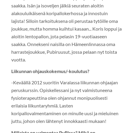
saakka. Isän ja isoveljen jälkiä seuraten aloitin
alakouluikäisenä koripallokerhossa ja innostuin
lajista! Silloin tarkoituksena oli perustaa tytöille oma
joukkue, mutta homma kuihtui kasaan... Koris loppui ja
aloitin lentopallon, jota pelasin 19-vuotiaaseen
saakka. Onnekseni naisilla on Hämeenlinnassa oma
harrastejoukkue, Pubiruusut, jossa pelaan nyt toista
vuotta.
Liikunnan ohjauskokemus/-koulutus?
-Keväällä 2012 suoritin Varalassa liikunnan ohjaajan
peruskurssin. Opiskellessani ja nyt valmistuneena
fysioterapeuttina olen ohjannut monipuolisesti
erilaisia liikuntaryhmiä. Lasten
koripallovalmentaminen on minulle uusi ja mieluinen
juttu, johon olen lähtenyt innokkaasti mukaan!
Millaista on valmentaa PuBissa? Mikä on