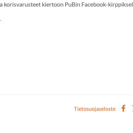
t ja korisvarusteet kiertoon PuBin Facebook-kirppiksel
!
Tietosuojaseloste
Face