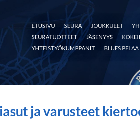
ETUSIVU
SEURA
JOUKKUEET
YH
nnassa
SEURATUOTTEET
JÄSENYYS
KOKEI
YHTEISTYÖKUMPPANIT
BLUES PELAA
iasut ja varusteet kierto