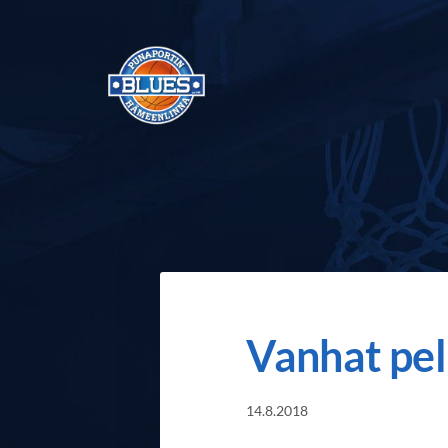
Siirry
sivun
sisältöön
Punaportin Blues - Koripalloa Hämeenli
Vanhat pel
14.8.2018