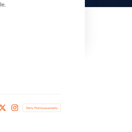
le.
Tehty Yhdistysavaimella
book
X
Instagram